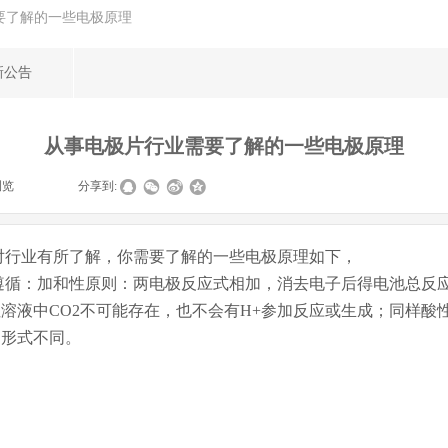
要了解的一些电极原理
新公告
从事电极片行业需要了解的一些电极原理
浏览
|
|
分享到:
行业有所了解，你需要了解的一些电极原理如下，
遵循：
加和性原则：两电极反应式相加，消去电子后得电池总反
溶液中CO2不可能存在，也不会有H+参加反应或生成；同样酸
的形式不同。