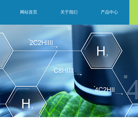
网站首页
关于我们
产品中心