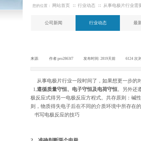
网站首页
行业动态
从事电极片行业需
您的位置：
∷
∷
公司新闻
行业动态
最
来源:
|
作者:
pro2863f7
|
发布时间:
2819天前
|
6124
次
从事电极片行业一段时间了，如果想更一步的对
1,
遵循质量守恒、电子守恒及电荷守恒
。另外还
极反应式得另一电极反应方程式。
共存原则：碱性
则，物质得失电子后在不同的介质环境中所存在
书写电极反应的技巧
2
．准确判断两个电极