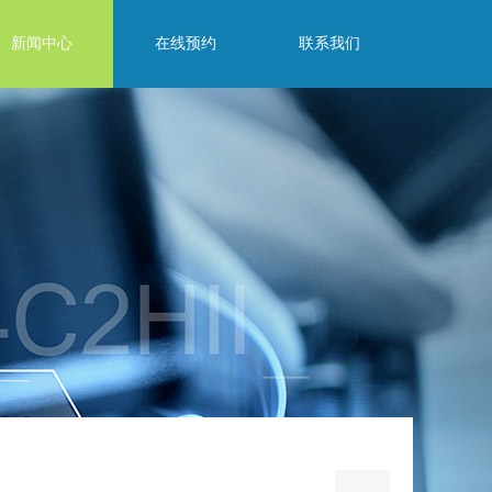
新闻中心
在线预约
联系我们